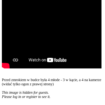
Przed zmrokiem w budce była 4 młode - 3 w kącie, a 4 na kamerze
(widać tylko ogon z prawej strony)
This image is hidden for guests.
Please log in or register to see it.