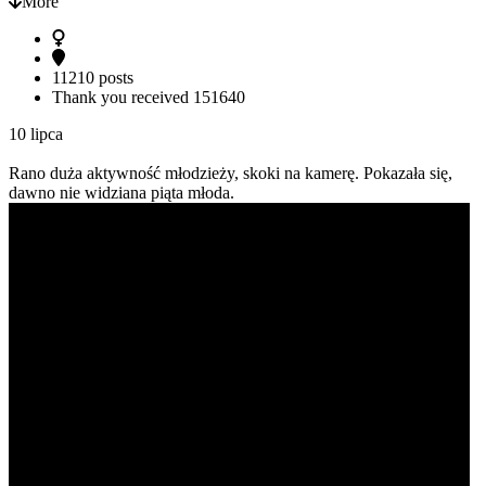
More
11210 posts
Thank you received
151640
10 lipca
Rano duża aktywność młodzieży, skoki na kamerę. Pokazała się,
dawno nie widziana piąta młoda.