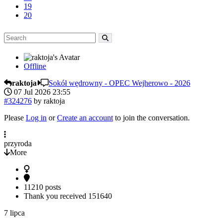
19
20
Offline
raktoja
Sokół wędrowny - OPEC Wejherowo - 2026
07 Jul 2026 23:55
#324276
by
raktoja
Please
Log in
or
Create an account
to join the conversation.
przyroda
More
11210 posts
Thank you received
151640
7 lipca