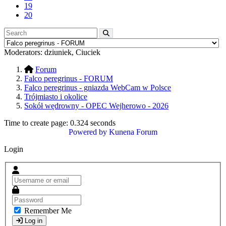
19
20
Moderators:
dziuniek
,
Ciuciek
Forum
Falco peregrinus - FORUM
Falco peregrinus - gniazda WebCam w Polsce
Trójmiasto i okolice
Sokół wędrowny - OPEC Wejherowo - 2026
Time to create page: 0.324 seconds
Powered by
Kunena Forum
Login
Remember Me
Log in