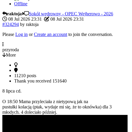
Offline
raktoja
Sokół wędrowny - OPEC Wejherowo - 2026
08 Jul 2026 23:31
·
08 Jul 2026 23:31
#324294
by
raktoja
Please
Log in
or
Create an account
to join the conversation.
przyroda
More
11210 posts
Thank you received
151640
8 lipca cd.
O 18:50 Mama przyleciała z nietypową jak na
pustułki kolacją (ptak, wydaje mi się, że to oknówka) dla 3
młodych. 4 doleciało później.