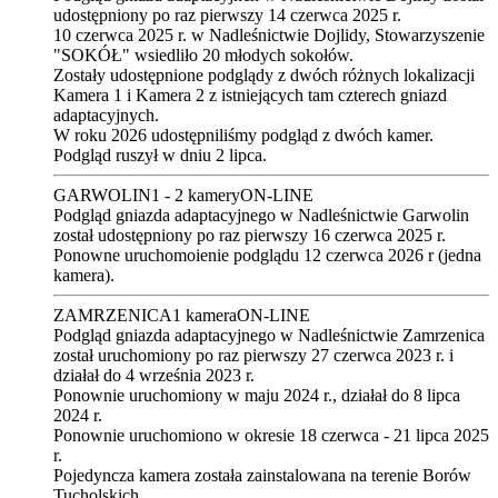
udostępniony po raz pierwszy 14 czerwca 2025 r.
10 czerwca 2025 r. w Nadleśnictwie Dojlidy, Stowarzyszenie
"SOKÓŁ" wsiedliło 20 młodych sokołów.
Zostały udostępnione podglądy z dwóch różnych lokalizacji
Kamera 1
i
Kamera 2
z istniejących tam czterech gniazd
adaptacyjnych.
W roku 2026 udostępniliśmy podgląd z dwóch kamer.
Podgląd ruszył w dniu 2 lipca.
GARWOLIN
1 - 2 kamery
ON-LINE
Podgląd gniazda adaptacyjnego w Nadleśnictwie Garwolin
został udostępniony po raz pierwszy 16 czerwca 2025 r.
Ponowne uruchomoienie podglądu 12 czerwca 2026 r (jedna
kamera).
ZAMRZENICA
1 kamera
ON-LINE
Podgląd gniazda adaptacyjnego w Nadleśnictwie Zamrzenica
został uruchomiony po raz pierwszy 27 czerwca 2023 r. i
działał do 4 września 2023 r.
Ponownie uruchomiony w maju 2024 r., działał do 8 lipca
2024 r.
Ponownie uruchomiono w okresie 18 czerwca - 21 lipca 2025
r.
Pojedyncza kamera została zainstalowana na terenie Borów
Tucholskich.