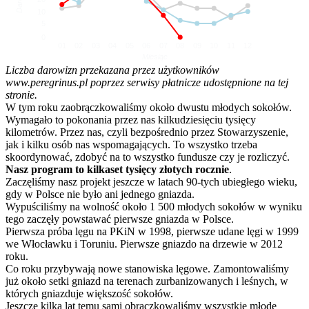
10
5
0
01
02
03
04
05
06
07
08
09
10
11
12
Miesiąc
Liczba darowizn przekazana przez użytkowników
www.peregrinus.pl poprzez serwisy płatnicze udostępnione na tej
stronie.
W tym roku zaobrączkowaliśmy około dwustu młodych sokołów.
Wymagało to pokonania przez nas kilkudziesięciu tysięcy
kilometrów. Przez nas, czyli bezpośrednio przez Stowarzyszenie,
jak i kilku osób nas wspomagających. To wszystko trzeba
skoordynować, zdobyć na to wszystko fundusze czy je rozliczyć.
Nasz program to kilkaset tysięcy złotych rocznie
.
Zaczęliśmy nasz projekt jeszcze w latach 90-tych ubiegłego wieku,
gdy w Polsce nie było ani jednego gniazda.
Wypuściliśmy na wolność około 1 500 młodych sokołów w wyniku
tego zaczęły powstawać pierwsze gniazda w Polsce.
Pierwsza próba lęgu na PKiN w 1998, pierwsze udane lęgi w 1999
we Włocławku i Toruniu. Pierwsze gniazdo na drzewie w 2012
roku.
Co roku przybywają nowe stanowiska lęgowe. Zamontowaliśmy
już około setki gniazd na terenach zurbanizowanych i leśnych, w
których gniazduje większość sokołów.
Jeszcze kilka lat temu sami obrączkowaliśmy wszystkie młode