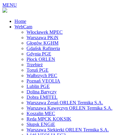
MENU
Home
WebCam
Włocławek MPEC
Warszawa PKiN
Głogów KGHM
Gdańsk Rafineria
Gdynia PGE
Płock ORLEN
Trzebież
Toruń PGE
Wałbrzych PEC
Poznań VEOLIA
Lublin PGE
Dolina Baryczy
Dobra EMITEL
Warszawa Żerań ORLEN Termika S.A.
Warszawa Kawęczyn ORLEN Termika S.A.
Koszalin MEC
Reda MPCK KOKSIK
Słupsk ENGiE
Warszawa Siekierki ORLEN Termika S.A.