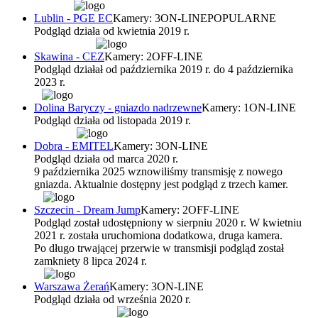
Lublin - PGE EC
Kamery: 3
ON-LINE
POPULARNE
Podgląd działa od kwietnia 2019 r.
Skawina - CEZ
Kamery: 2
OFF-LINE
Podgląd działał od października 2019 r. do 4 października
2023 r.
Dolina Baryczy - gniazdo nadrzewne
Kamery: 1
ON-LINE
Podgląd działa od listopada 2019 r.
Dobra - EMITEL
Kamery: 3
ON-LINE
Podgląd działa od marca 2020 r.
9 października 2025 wznowiliśmy transmisję z nowego
gniazda. Aktualnie dostępny jest podgląd z trzech kamer.
Szczecin - Dream Jump
Kamery: 2
OFF-LINE
Podgląd został udostępniony w sierpniu 2020 r. W kwietniu
2021 r. została uruchomiona dodatkowa, druga kamera.
Po długo trwającej przerwie w transmisji podgląd został
zamkniety 8 lipca 2024 r.
Warszawa Żerań
Kamery: 3
ON-LINE
Podgląd działa od września 2020 r.