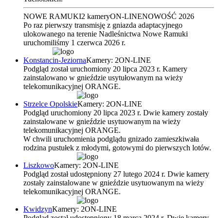
NOWE RAMUKI
2 kamery
ON-LINE
NOWOŚĆ 2026
Po raz pierwszy transmisję z gniazda adaptacyjnego
ulokowanego na terenie Nadleśnictwa Nowe Ramuki
uruchomiliśmy 1 czerwca 2026 r.
Konstancin-Jeziorna
Kamery: 2
ON-LINE
Podgląd został uruchomiony 20 lipca 2023 r. Kamery
zainstalowano w gnieździe usytułowanym na wieży
telekomunikacyjnej ORANGE.
Strzelce Opolskie
Kamery: 2
ON-LINE
Podgląd uruchomiony 20 lipca 2023 r. Dwie kamery zostały
zainstalowane w gnieździe usytuowanym na wieży
telekomunikacyjnej ORANGE.
W chwili uruchomienia podglądu gnizado zamieszkiwała
rodzina pustułek z młodymi, gotowymi do pierwszych lotów.
Liszkowo
Kamery: 2
ON-LINE
Podgląd został udostępniony 27 lutego 2024 r. Dwie kamery
zostały zainstalowane w gnieździe usytuowanym na wieży
telekomunikacyjnej ORANGE.
Kwidzyn
Kamery: 2
ON-LINE
Podgląd został udostępniony 18 marca 2024 r. Dwie kamery