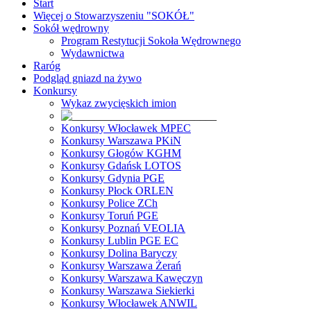
Start
Więcej o Stowarzyszeniu "SOKÓŁ"
Sokół wędrowny
Program Restytucji Sokoła Wędrownego
Wydawnictwa
Raróg
Podgląd gniazd na żywo
Konkursy
Wykaz zwycięskich imion
Konkursy Włocławek MPEC
Konkursy Warszawa PKiN
Konkursy Głogów KGHM
Konkursy Gdańsk LOTOS
Konkursy Gdynia PGE
Konkursy Płock ORLEN
Konkursy Police ZCh
Konkursy Toruń PGE
Konkursy Poznań VEOLIA
Konkursy Lublin PGE EC
Konkursy Dolina Baryczy
Konkursy Warszawa Żerań
Konkursy Warszawa Kawęczyn
Konkursy Warszawa Siekierki
Konkursy Włocławek ANWIL