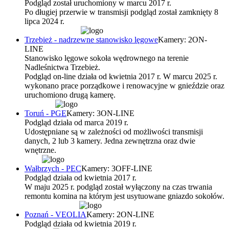
Podgląd został uruchomiony w marcu 2017 r.
Po długiej przerwie w transmisji podgląd został zamknięty 8
lipca 2024 r.
Trzebież - nadrzewne stanowisko lęgowe
Kamery: 2
ON-
LINE
Stanowisko lęgowe sokoła wędrownego na terenie
Nadleśnictwa Trzebież.
Podgląd on-line działa od kwietnia 2017 r. W marcu 2025 r.
wykonano prace porządkowe i renowacyjne w gnieździe oraz
uruchomiono drugą kamerę.
Toruń - PGE
Kamery: 3
ON-LINE
Podgląd działa od marca 2019 r.
Udostępniane są w zależności od możliwości transmisji
danych, 2 lub 3 kamery. Jedna zewnętrzna oraz dwie
wnętrzne.
Wałbrzych - PEC
Kamery: 3
OFF-LINE
Podgląd działa od kwietnia 2017 r.
W maju 2025 r. podgląd został wyłączony na czas trwania
remontu komina na którym jest usytuowane gniazdo sokołów.
Poznań - VEOLIA
Kamery: 2
ON-LINE
Podgląd działa od kwietnia 2019 r.