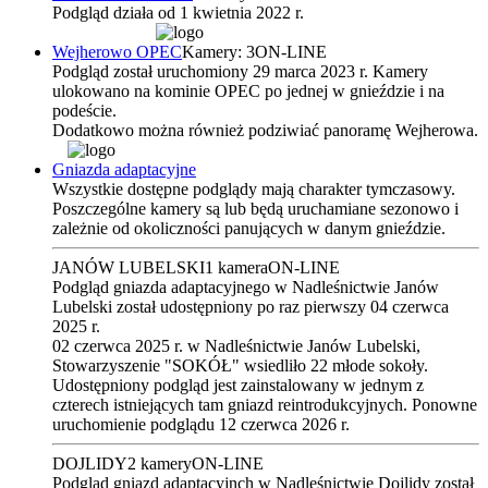
Podgląd działa od 1 kwietnia 2022 r.
Wejherowo OPEC
Kamery: 3
ON-LINE
Podgląd został uruchomiony 29 marca 2023 r. Kamery
ulokowano na kominie OPEC po jednej w gnieździe i na
podeście.
Dodatkowo można również podziwiać panoramę Wejherowa.
Gniazda adaptacyjne
Wszystkie dostępne podglądy mają charakter tymczasowy.
Poszczególne kamery są lub będą uruchamiane sezonowo i
zależnie od okoliczności panujących w danym gnieździe.
JANÓW LUBELSKI
1 kamera
ON-LINE
Podgląd gniazda adaptacyjnego w Nadleśnictwie Janów
Lubelski został udostępniony po raz pierwszy 04 czerwca
2025 r.
02 czerwca 2025 r. w Nadleśnictwie Janów Lubelski,
Stowarzyszenie "SOKÓŁ" wsiedliło 22 młode sokoły.
Udostępniony podgląd jest zainstalowany w jednym z
czterech istniejących tam gniazd reintrodukcyjnych. Ponowne
uruchomienie podglądu 12 czerwca 2026 r.
DOJLIDY
2 kamery
ON-LINE
Podgląd gniazd adaptacyjnch w Nadleśnictwie Dojlidy został