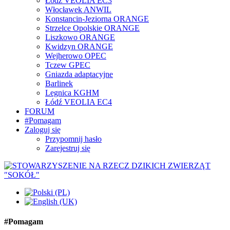
Łódź VEOLIA EC3
Włocławek ANWIL
Konstancin-Jeziorna ORANGE
Strzelce Opolskie ORANGE
Liszkowo ORANGE
Kwidzyn ORANGE
Wejherowo OPEC
Tczew GPEC
Gniazda adaptacyjne
Barlinek
Legnica KGHM
Łódź VEOLIA EC4
FORUM
#Pomagam
Zaloguj się
Przypomnij hasło
Zarejestruj się
#Pomagam