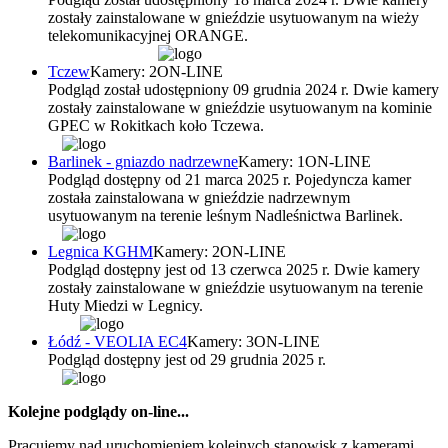
zostały zainstalowane w gnieździe usytuowanym na wieży
telekomunikacyjnej ORANGE.
Tczew
Kamery: 2
ON-LINE
Podgląd został udostępniony 09 grudnia 2024 r. Dwie kamery
zostały zainstalowane w gnieździe usytuowanym na kominie
GPEC w Rokitkach koło Tczewa.
Barlinek - gniazdo nadrzewne
Kamery: 1
ON-LINE
Podgląd dostępny od 21 marca 2025 r. Pojedyncza kamer
została zainstalowana w gnieździe nadrzewnym
usytuowanym na terenie leśnym Nadleśnictwa Barlinek.
Legnica KGHM
Kamery: 2
ON-LINE
Podgląd dostępny jest od 13 czerwca 2025 r. Dwie kamery
zostały zainstalowane w gnieździe usytuowanym na terenie
Huty Miedzi w Legnicy.
Łódź - VEOLIA EC4
Kamery: 3
ON-LINE
Podgląd dostępny jest od 29 grudnia 2025 r.
Kolejne podglądy on-line...
Pracujemy nad uruchomieniem kolejnych stanowisk z kamerami