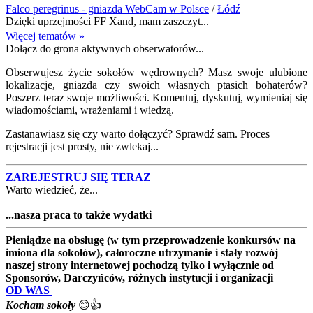
Falco peregrinus - gniazda WebCam w Polsce
/
Łódź
Dzięki uprzejmości FF Xand, mam zaszczyt...
Więcej tematów »
Dołącz do grona aktywnych obserwatorów...
Obserwujesz życie sokołów wędrownych? Masz swoje ulubione
lokalizacje, gniazda czy swoich własnych ptasich bohaterów?
Poszerz teraz swoje możliwości. Komentuj, dyskutuj, wymieniaj się
wiadomościami, wrażeniami i wiedzą.
Zastanawiasz się czy warto dołączyć? Sprawdź sam. Proces
rejestracji jest prosty, nie zwlekaj...
ZAREJESTRUJ SIĘ TERAZ
Warto wiedzieć, że...
...nasza praca to także wydatki
Pieniądze na obsługę (w tym przeprowadzenie konkursów na
imiona dla sokołów), całoroczne utrzymanie i stały rozwój
naszej strony internetowej pochodzą tylko i wyłącznie od
Sponsorów, Darczyńców, różnych instytucji i organizacji
OD WAS
Kocham sokoły
😊👍