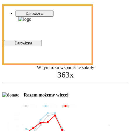
Darowizna
Darowizna
W tym roku wsparliście sokoły
363x
Razem możemy więcej
2024
2025
2026
200
100
Darowizny
36
20