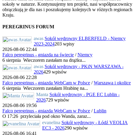
sokoły w naturze. Kontynuujemy ten projekt, nasi współpracownicy
obrączkują je dla nas i poszukujemy kolejnych w różnych regionach
Kraju.
PEREGRINUS FORUM
awas
Sokół wędrowny ELBERFELD - Niemcy
2023-2024
203 wpisy
2026-08-06 22:44
Falco peregrinus - gniazda na świecie
/
Niemcy
6 sierpnia Wieczorem zastałam na drążku...
awas
Sokół wędrowny - PKiN WARSZAWA -
2026
429 wpisów
2026-08-06 22:28
Falco peregrinus - gniazda WebCam w Polsce
/
Warszawa i okolice
6 sierpnia Wieczorem zastałam Hrabinę na...
Manta
Sokół wędrowny - PGE EC Lublin -
2026
729 wpisów
2026-08-06 19:56
Falco peregrinus - gniazda WebCam w Polsce
/
Lublin
O 17:26 przyleciała pod okno Wanda, zaraz...
evanelina
Sokół wędrowny - Łódź VEOLIA
EC3 - 2026
290 wpisów
2026-08-06 16:41