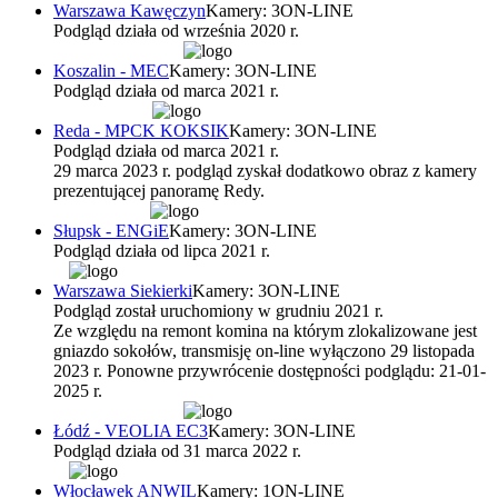
Warszawa Kawęczyn
Kamery: 3
ON-LINE
Podgląd działa od września 2020 r.
Koszalin - MEC
Kamery: 3
ON-LINE
Podgląd działa od marca 2021 r.
Reda - MPCK KOKSIK
Kamery: 3
ON-LINE
Podgląd działa od marca 2021 r.
29 marca 2023 r. podgląd zyskał dodatkowo obraz z kamery
prezentującej panoramę Redy.
Słupsk - ENGiE
Kamery: 3
ON-LINE
Podgląd działa od lipca 2021 r.
Warszawa Siekierki
Kamery: 3
ON-LINE
Podgląd został uruchomiony w grudniu 2021 r.
Ze względu na remont komina na którym zlokalizowane jest
gniazdo sokołów, transmisję on-line wyłączono 29 listopada
2023 r. Ponowne przywrócenie dostępności podglądu: 21-01-
2025 r.
Łódź - VEOLIA EC3
Kamery: 3
ON-LINE
Podgląd działa od 31 marca 2022 r.
Włocławek ANWIL
Kamery: 1
ON-LINE