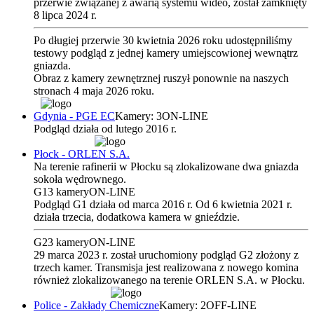
przerwie związanej z awarią systemu wideo, został zamknięty
8 lipca 2024 r.
Po długiej przerwie 30 kwietnia 2026 roku udostępniliśmy
testowy podgląd z jednej kamery umiejscowionej wewnątrz
gniazda.
Obraz z kamery zewnętrznej ruszył ponownie na naszych
stronach 4 maja 2026 roku.
Gdynia - PGE EC
Kamery: 3
ON-LINE
Podgląd działa od lutego 2016 r.
Płock - ORLEN S.A.
Na terenie rafinerii w Płocku są zlokalizowane dwa gniazda
sokoła wędrownego.
G1
3 kamery
ON-LINE
Podgląd
G1
działa od marca 2016 r. Od 6 kwietnia 2021 r.
działa trzecia, dodatkowa kamera w gnieździe.
G2
3 kamery
ON-LINE
29 marca 2023 r. został uruchomiony podgląd
G2
złożony z
trzech kamer. Transmisja jest realizowana z nowego komina
również zlokalizowanego na terenie ORLEN S.A. w Płocku.
Police - Zakłady Chemiczne
Kamery: 2
OFF-LINE