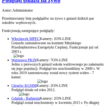
Podgląd gniazd na żywo
Autor: Administrator
Przedstawiamy listę podglądów na żywo z gniazd dzikich par
sokołów wędrownych.
Funkcjonują następujące podglądy:
Włocławek MPEC
Kamery: 2
ON-LINE
Gniazdo zainstalowane na kominie Miejskiego
Przedsiębiorstwa Energetyki Cieplnej. Funkcjonuje już od
2003 r.
Warszawa PKiN
Kamery: 7
ON-LINE
Jedno z pierwszych gniazd sokoła wędrownego po załamaniu
się jego populacji. Podgląd ten uruchomiliśmy w 2009 r. W
roku 2019 zamontowany został nowy system wideo - 7
kamer.
Głogów KGHM
Kamery: 2
ON-LINE
Podgląd działa od roku 2012.
Gdańsk - Rafineria
Kamery: 2
ON-LINE
Podgląd został uruchomiony w kwietniu 2015 r. Po długiej