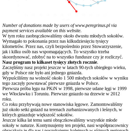
10
5
0
01
02
03
04
05
06
07
08
09
10
11
12
Month
Number of donations made by users of www.peregrinus.pl via
payment services available on this website.
W tym roku zaobrączkowaliśmy około dwustu młodych sokołów.
Wymagało to pokonania przez nas kilkudziesięciu tysięcy
kilometrów. Przez nas, czyli bezpośrednio przez Stowarzyszenie,
jak i kilku osób nas wspomagających. To wszystko trzeba
skoordynować, zdobyć na to wszystko fundusze czy je rozliczyć.
Nasz program to kilkaset tysięcy złotych rocznie
.
Zaczęliśmy nasz projekt jeszcze w latach 90-tych ubiegłego wieku,
gdy w Polsce nie było ani jednego gniazda.
Wypuściliśmy na wolność około 1 500 młodych sokołów w wyniku
tego zaczęły powstawać pierwsze gniazda w Polsce.
Pierwsza próba lęgu na PKiN w 1998, pierwsze udane lęgi w 1999
we Włocławku i Toruniu. Pierwsze gniazdo na drzewie w 2012
roku.
Co roku przybywają nowe stanowiska lęgowe. Zamontowaliśmy
już około setki gniazd na terenach zurbanizowanych i leśnych, w
których gniazduje większość sokołów.
Jeszcze kilka lat temu sami obrączkowaliśmy wszystkie młode
sokoły w naturze. Kontynuujemy ten projekt, nasi współpracownicy
obrączkują je dla nas i poszukujemy kolejnych w różnych regionach