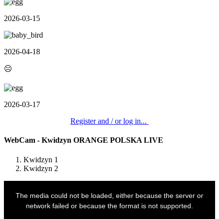
2026-03-15
2026-04-18
☹️
2026-03-17
Register and / or log in...
WebCam - Kwidzyn ORANGE POLSKA LIVE
Kwidzyn 1
Kwidzyn 2