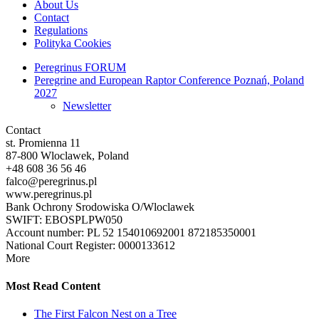
About Us
Contact
Regulations
Polityka Cookies
Peregrinus FORUM
Peregrine and European Raptor Conference Poznań, Poland
2027
Newsletter
Contact
st. Promienna 11
87-800 Wloclawek, Poland
+48 608 36 56 46
falco@peregrinus.pl
www.peregrinus.pl
Bank Ochrony Srodowiska O/Wloclawek
SWIFT: EBOSPLPW050
Account number: PL 52 154010692001 872185350001
National Court Register: 0000133612
More
Most Read Content
The First Falcon Nest on a Tree