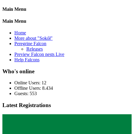
Main Menu
Main Menu
Home
More about "Sokół"
Peregrine Falcon
Releases
Preview Falcon nests Live
Help Falcons
Who's online
Online Users: 12
Offline Users: 8.434
Guests: 553
Latest Registrations