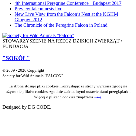
4th International Peregrine Conference - Budapest 2017
Preview falcon nests live
New Live View from the Falcon’s Nest at the KGHM
Glogow, 2012
The Chronicle of the Peregrine Falcon in Poland
STOWARZYSZENIE NA RZECZ DZIKICH ZWIERZĄT /
FUNDACJA
"SOKÓŁ"
© 2009 - 2026 Copyright
Society for Wild Animals “FALCON”
Ta strona stosuje pliki cookies. Korzystając ze strony wyrażasz zgodę na
używanie plików cookies, zgodnie z aktualnymi ustawieniami przeglądarki.
.
Więcej o plikach cookies znajdziesz
tutaj
Designed by DG CODE.